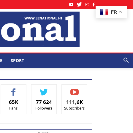
FR
E
SPORT
65K
77 624
111,6K
Fans
Followers
Subscribers