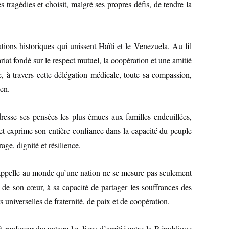
 tragédies et choisit, malgré ses propres défis, de tendre la
tions historiques qui unissent Haïti et le Venezuela. Au fil
riat fondé sur le respect mutuel, la coopération et une amitié
, à travers cette délégation médicale, toute sa compassion,
ien.
esse ses pensées les plus émues aux familles endeuillées,
et exprime son entière confiance dans la capacité du peuple
ge, dignité et résilience.
 rappelle au monde qu’une nation ne se mesure pas seulement
 de son cœur, à sa capacité de partager les souffrances des
 universelles de fraternité, de paix et de coopération.
enforcer davantage les liens d’amitié entre la République