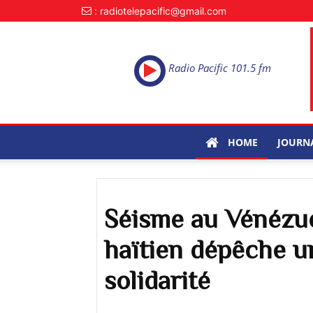
: radiotelepacific@gmail.com
Radio Pacific 101.5 fm
HOME
JOURN
Séisme au Vénézu
haïtien dépêche u
solidarité