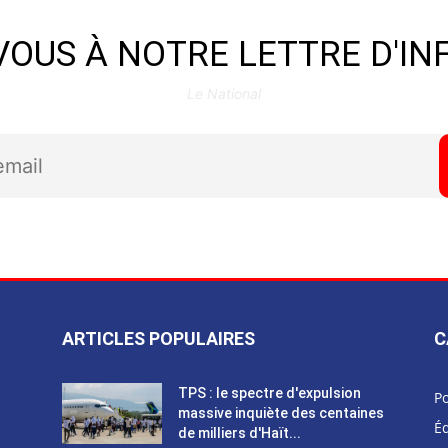
OUS À NOTRE LETTRE D'I
Le National
ARTICLES POPULAIRES
C
TPS : le spectre d'expulsion
Po
massive inquiète des centaines
Éd
de milliers d'Haït...