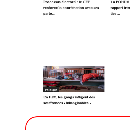
Processus électoral : le CEP
La POHDH p
renforce la coordination avec ses
rapport trim
parte...
des ...
Politique
En Haïti, les gangs infligent des
souffrances « inimaginables »