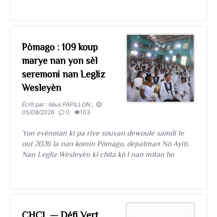
Pòmago : 109 koup
marye nan yon sèl
seremoni nan Legliz
Wesleyèn
Écrit par : Iléus PAPILLON ,
05/08/2026
0
103
​​​​​​​Yon evènman ki pa rive souvan dewoule samdi 1e
out 2026 la nan komin Pòmago, depatman Nò Ayiti.
Nan Legliz Wesleyèn ki chita kò l nan mitan bo
CHCL — Défi Vert