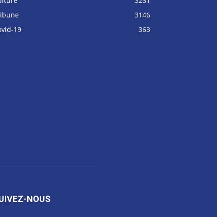
ulture
3231
ribune
3146
ovid-19
363
UIVEZ-NOUS