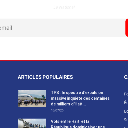
Le National
ARTICLES POPULAIRES
C
TPS : le spectre d'expulsion
Po
massive inquiète des centaines
Éd
de milliers d'Haït...
18/07/26
É
So
Vols entre Haïti et la
République dominicaine : une