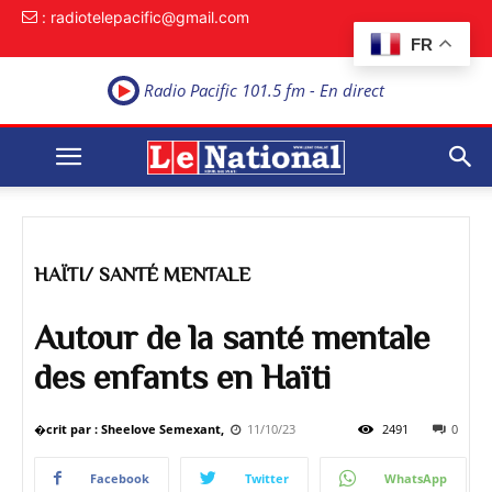
: radiotelepacific@gmail.com
FR
Radio Pacific 101.5 fm - En direct
HAÏTI/ SANTÉ MENTALE
Autour de la santé mentale
des enfants en Haïti
�crit par : Sheelove Semexant,
11/10/23
2491
0
Facebook
Twitter
WhatsApp