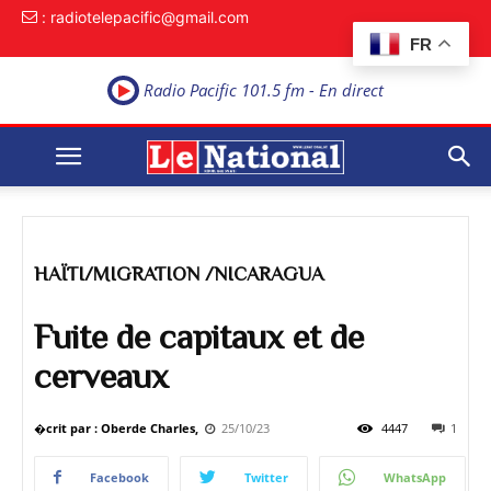
: radiotelepacific@gmail.com
FR
Radio Pacific 101.5 fm - En direct
HAÏTI/MIGRATION /NICARAGUA
Fuite de capitaux et de
cerveaux
�crit par : Oberde Charles,
25/10/23
4447
1
Facebook
Twitter
WhatsApp