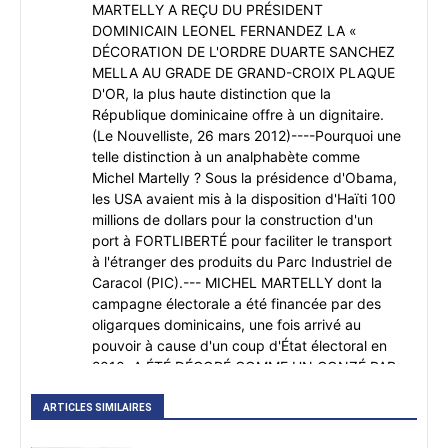
MARTELLY A REÇU DU PRÉSIDENT
DOMINICAIN LEONEL FERNANDEZ LA «
DÉCORATION DE L'ORDRE DUARTE SANCHEZ
MELLA AU GRADE DE GRAND-CROIX PLAQUE
D'OR, la plus haute distinction que la
République dominicaine offre à un dignitaire.
(Le Nouvelliste, 26 mars 2012)----Pourquoi une
telle distinction à un analphabète comme
Michel Martelly ? Sous la présidence d'Obama,
les USA avaient mis à la disposition d'Haïti 100
millions de dollars pour la construction d'un
port à FORTLIBERTÉ pour faciliter le transport
à l'étranger des produits du Parc Industriel de
Caracol (PIC).--- MICHEL MARTELLY dont la
campagne électorale a été financée par des
oligarques dominicains, une fois arrivé au
pouvoir à cause d'un coup d'État électoral en
2010, A ÉTÉ DÉCORÉ COMME UN CONZÉ PAR
LE PRÉSIDENT DOMINICAIN LÉONEL
FERNANDEZ. À la suite d'une entente avec les
ARTICLES SIMILAIRES
dominicains, une fois élu, décoré Martelly va