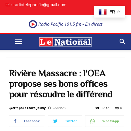
: radiotelepacific@gmail.com
FR
Radio Pacific 101.5 fm - En direct
Rivière Massacre : l'OEA
propose ses bons offices
pour résoudre le différend
�crit par : Esdra Jeudy,
28/09/23
1837
0
Facebook
Twitter
WhatsApp