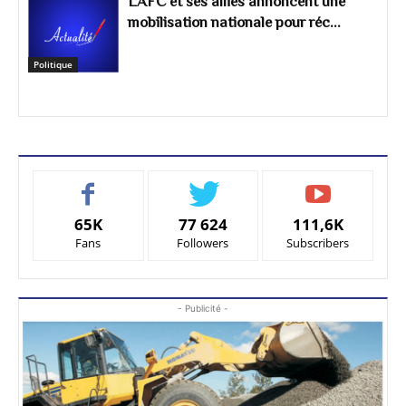
L’AFC et ses alliés annoncent une
mobilisation nationale pour réc...
Politique
65K
77 624
111,6K
Fans
Followers
Subscribers
- Publicité -