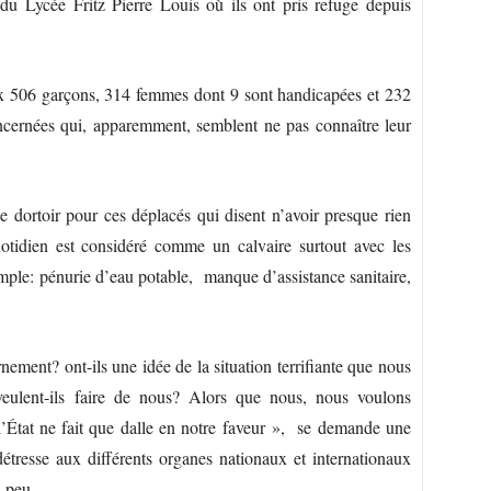
du Lycée Fritz Pierre Louis où ils ont pris refuge depuis
ux 506 garçons, 314 femmes dont 9 sont handicapées et 232
oncernées qui, apparemment, semblent ne pas connaître leur
e dortoir pour ces déplacés qui disent n’avoir presque rien
uotidien est considéré comme un calvaire surtout avec les
emple: pénurie d’eau potable, manque d’assistance sanitaire,
ement? ont-ils une idée de la situation terrifiante que nous
eulent-ils faire de nous? Alors que nous, nous voulons
’État ne fait que dalle en notre faveur », se demande une
tresse aux différents organes nationaux et internationaux
n peu.