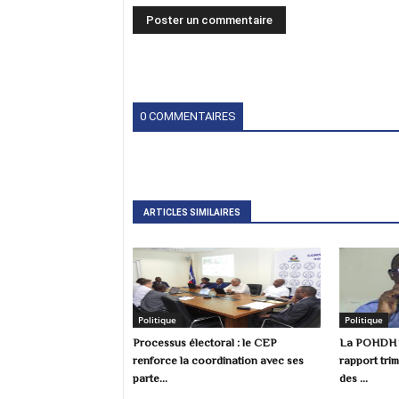
0 COMMENTAIRES
ARTICLES SIMILAIRES
Politique
Politique
Processus électoral : le CEP
La POHDH p
renforce la coordination avec ses
rapport trim
parte...
des ...