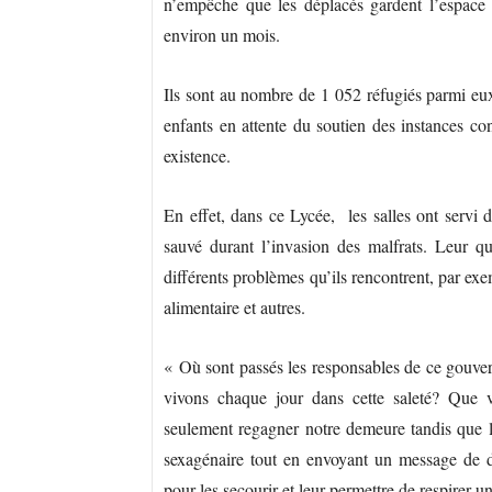
n’empêche que les déplacés gardent l’espace 
environ un mois.
Ils sont au nombre de 1 052 réfugiés parmi e
enfants en attente du soutien des instances c
existence.
En effet, dans ce Lycée, les salles ont servi d
sauvé durant l’invasion des malfrats. Leur q
différents problèmes qu’ils rencontrent, par ex
alimentaire et autres.
« Où sont passés les responsables de ce gouvern
vivons chaque jour dans cette saleté? Que v
seulement regagner notre demeure tandis que l
sexagénaire tout en envoyant un message de dé
pour les secourir et leur permettre de respirer u