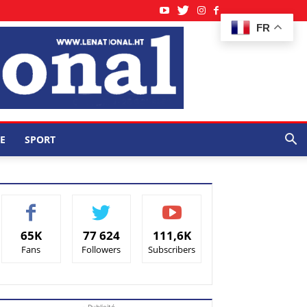
FR
E
SPORT
65K
77 624
111,6K
Fans
Followers
Subscribers