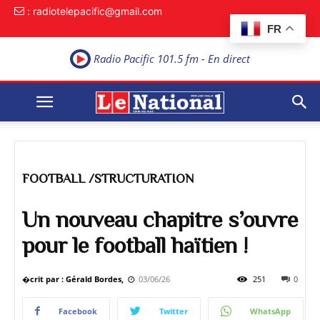
: radiotelepacific@gmail.com
FR
Radio Pacific 101.5 fm - En direct
FOOTBALL /STRUCTURATION
Un nouveau chapitre s’ouvre
pour le football haïtien !
�crit par : Gérald Bordes,
03/06/26
251
0
Facebook
Twitter
WhatsApp