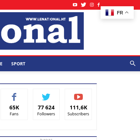
FR
E
SPORT
65K
77 624
111,6K
Fans
Followers
Subscribers