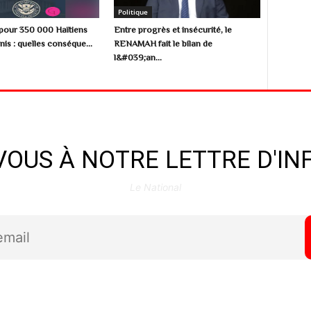
Politique
pour 350 000 Haïtiens
Entre progrès et insécurité, le
is : quelles conséque...
RENAMAH fait le bilan de
l&#039;an...
OUS À NOTRE LETTRE D'I
Le National