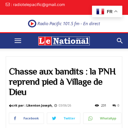
: radiotelepacific@gmail.com
FR
Radio Pacific 101.5 fm - En direct
Chasse aux bandits : la PNH
reprend pied à Village de
Dieu
�crit par : Likenton Joseph,
03/06/26
231
0
Facebook
Twitter
WhatsApp