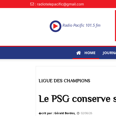
: radiotelepacific@gmail.com
Radio Pacific 101.5 fm
HOME
JOURN
LIGUE DES CHAMPIONS
​​​​​​​Le PSG conserv
�crit par : Gérald Bordes,
02/06/26