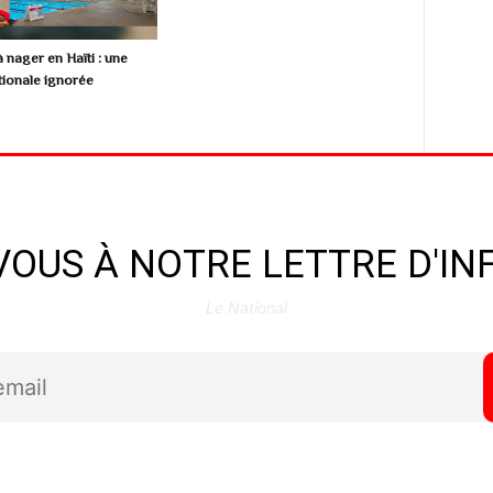
 nager en Haïti : une
ionale ignorée
OUS À NOTRE LETTRE D'I
Le National