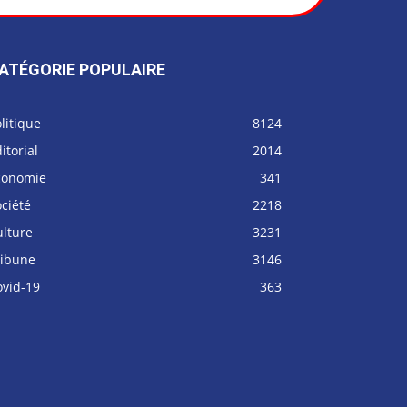
ATÉGORIE POPULAIRE
litique
8124
itorial
2014
conomie
341
ciété
2218
ulture
3231
ribune
3146
ovid-19
363