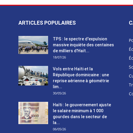
ARTICLES POPULAIRES
C
TPS : le spectre d'expulsion
Po
massive inquiète des centaines
Éd
de milliers d'Haït...
18/07/26
É
So
Vols entre Haïti et la
République dominicaine : une
C
reprise aérienne à géométrie
T
lim...
30/05/26
C
Haïti : le gouvernement ajuste
le salaire minimum à 1 000
gourdes dans le secteur de
la...
06/05/26