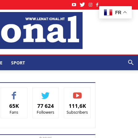
FR
E
SPORT
65K
77 624
111,6K
Fans
Followers
Subscribers