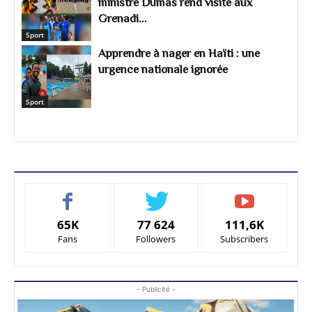
ministre Dumas rend visite aux
Grenadi...
Sport
Apprendre à nager en Haïti : une
urgence nationale ignorée
Sport
65K
77 624
111,6K
Fans
Followers
Subscribers
- Publicité -