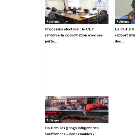
Politique
Politique
Processus électoral : le CEP
La POHDH p
renforce la coordination avec ses
rapport trim
parte...
des ...
Politique
En Haïti, les gangs infligent des
souffrances « inimaginables »