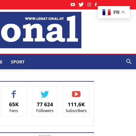
FR
E
SPORT
65K
77 624
111,6K
Fans
Followers
Subscribers