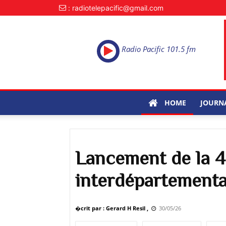
: radiotelepacific@gmail.com
Radio Pacific 101.5 fm
HOME
JOURN
Lancement de la 4
interdépartementa
�crit par : Gerard H Resil ,
30/05/26