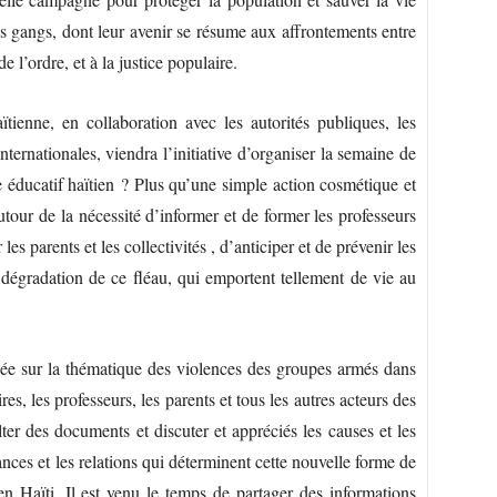
es gangs, dont leur avenir se résume aux affrontements entre
de l’ordre, et à la justice populaire.
ïtienne, en collaboration avec les autorités publiques, les
nternationales, viendra l’initiative d’organiser la semaine de
me éducatif haïtien ? Plus qu’une simple action cosmétique et
utour de la nécessité d’informer et de former les professeurs
 les parents et les collectivités , d’anticiper et de prévenir les
la dégradation de ce fléau, qui emportent tellement de vie au
sée sur la thématique des violences des groupes armés dans
aires, les professeurs, les parents et tous les autres acteurs des
ulter des documents et discuter et appréciés les causes et les
nces et les relations qui déterminent cette nouvelle forme de
en Haïti. Il est venu le temps de partager des informations