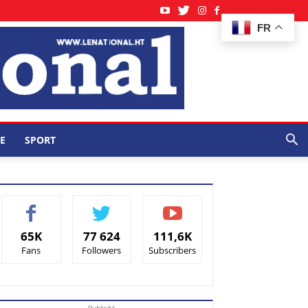
FR
E
SPORT
65K
77 624
111,6K
Fans
Followers
Subscribers