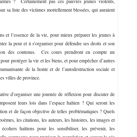
 armés ? Certainement pas ces pauvres jeunes violents,
sur sa liste des victimes mortellement blessées, qui auraient
obles.
s et l’essence de la vie, pour mieux préparer les jeunes à
nter la peur et à s’organiser pour défendre ses droits et son
lisation des contenus. Ces cours prendront en compte un
 pour protéger la vie et les biens, et pour empêcher d’autres
shumanisante de la honte et de l’autodestruction sociale et
es villes de province.
iative d’organiser une journée de réflexion pour discuter de
imposent leurs lois dans l’espace haïtien ? Qui seront les
ion et de façon objective de telles problématiques ? Quels
oèmes, les citations, les auteurs, les histoires, les images et
coliers haïtiens pour les sensibiliser, les prévenir, les
elle campagne pour protéger la population et sauver la vie