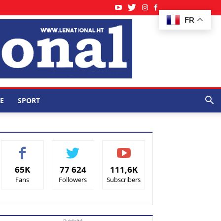
FR
E
SPORT
65K
77 624
111,6K
Fans
Followers
Subscribers