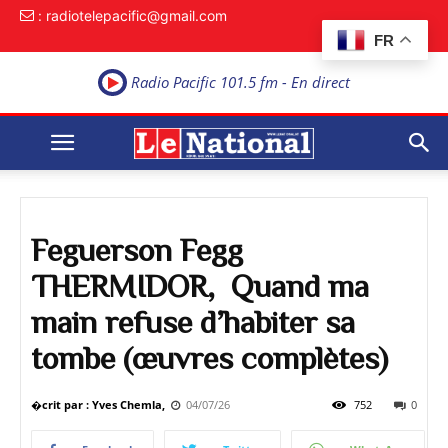
: radiotelepacific@gmail.com
FR
Radio Pacific 101.5 fm - En direct
Feguerson Fegg
THERMIDOR, Quand ma
main refuse d’habiter sa
tombe (œuvres complètes)
�crit par : Yves Chemla,
04/07/26
752
0