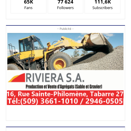
65K
77 624
111,6K
Fans
Followers
Subscribers
- Publicité -