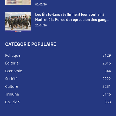
06/05/26
Les États-Unis réaffirment leur soutien à
Haïti et à la Force de répression des gang...
25/04/26
CATÉGORIE POPULAIRE
Politique
8129
Éditorial
2015
Économie
344
Société
2222
Culture
3231
Tribune
3146
Covid-19
363