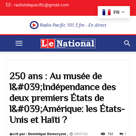
: radiotelepacific@gmail.com
FR
Radio Pacific 101.5 fm - En direct
250 ans : Au musée de
l&#039;Indépendance des
deux premiers États de
l&#039;Amérique: les États-
Unis et Haïti ?
�crit par : Dominique Domerçant ,
04/07/26
743
1