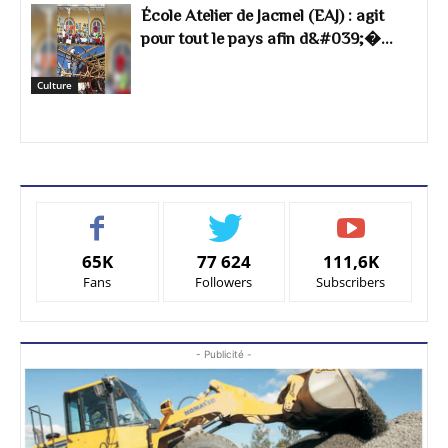
École Atelier de Jacmel (EAJ) : agit
pour tout le pays afin d&#039;�...
Culture
65K
77 624
111,6K
Fans
Followers
Subscribers
- Publicité -