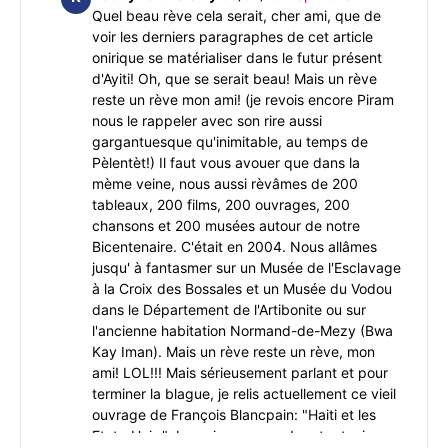
Quel beau rève cela serait, cher ami, que de
voir les derniers paragraphes de cet article
onirique se matérialiser dans le futur présent
d'Ayiti! Oh, que se serait beau! Mais un rève
reste un rève mon ami! (je revois encore Piram
nous le rappeler avec son rire aussi
gargantuesque qu'inimitable, au temps de
Pèlentèt!) Il faut vous avouer que dans la
mème veine, nous aussi rèvâmes de 200
tableaux, 200 films, 200 ouvrages, 200
chansons et 200 musées autour de notre
Bicentenaire. C'était en 2004. Nous allâmes
jusqu' à fantasmer sur un Musée de l'Esclavage
à la Croix des Bossales et un Musée du Vodou
dans le Département de l'Artibonite ou sur
l'ancienne habitation Normand-de-Mezy (Bwa
Kay Iman). Mais un rève reste un rève, mon
ami! LOL!!! Mais sérieusement parlant et pour
terminer la blague, je relis actuellement ce vieil
ouvrage de François Blancpain: "Haiti et les
Etats-Unis." Je crois comprendre et retenir -