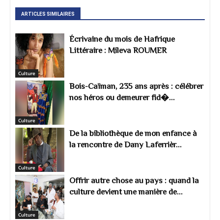
mais je ne suis pas tout à fait sûr - qu'on ne
peut pas faire du neuf avec du vieux et qu'on
ARTICLES SIMILAIRES
ne peut espérer des giraumonts du
calebassier. Félicitations, cher ami, et merci de
Écrivaine du mois de Hafrique
l'inspiration.
Littéraire : Mileva ROUMER
Culture
Bois-Caïman, 235 ans après : célébrer
nos héros ou demeurer fid�...
Culture
De la bibliothèque de mon enfance à
la rencontre de Dany Laferrièr...
Culture
Offrir autre chose au pays : quand la
culture devient une manière de...
Culture