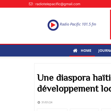
: radiotelepacific@gmail.com
Radio Pacific 101.5 fm
HOME
JOURN
Une diaspora haït
développement lo
31/01/24