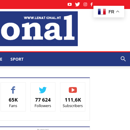
FR
E
SPORT
65K
77 624
111,6K
Fans
Followers
Subscribers