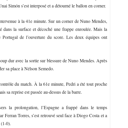
Unai Simón s’est interposé et a détourné le ballon en corner.
 intervenue à la 41e minute. Sur un corner de Nuno Mendes,
ré dans la surface et décoché une frappe enroulée. Mais la
 le Portugal de l’ouverture du score. Les deux équipes ont
coup dur avec la sortie sur blessure de Nuno Mendes. Après
céder sa place à Nélson Semedo.
contrôle du match. À la 61e minute, Pedri a été tout proche
is sa reprise est passée au-dessus de la barre.
vers la prolongation, l’Espagne a frappé dans le temps
r Ferran Torres, s’est retrouvé seul face à Diogo Costa et a
 (1-0).