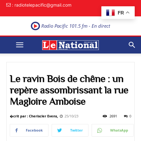
: radiotelepacific@gmail.com
FR
Radio Pacific 101.5 fm - En direct
Le ravin Bois de chêne : un
repère assombrissant la rue
Magloire Amboise
�crit par : Cheriscler Evens,
25/10/23
2691
0
Facebook
Twitter
WhatsApp