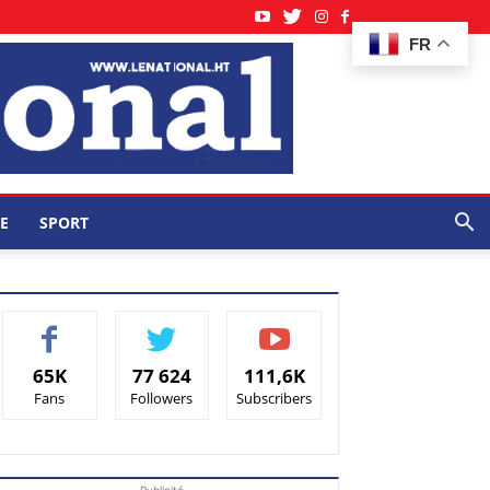
FR
E
SPORT
65K
77 624
111,6K
Fans
Followers
Subscribers