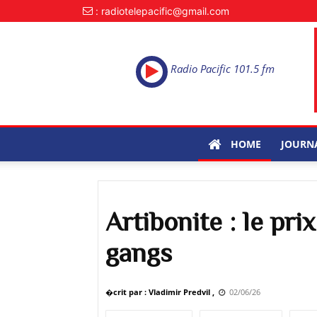
: radiotelepacific@gmail.com
Radio Pacific 101.5 fm
HOME
JOURN
Artibonite : le pr
gangs
�crit par : Vladimir Predvil ,
02/06/26