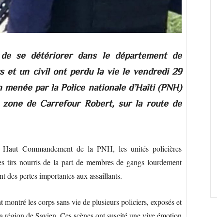
e de se détériorer dans le département de
rs et un civil ont perdu la vie le vendredi 29
 menée par la Police nationale d’Haïti (PNH)
 zone de Carrefour Robert, sur la route de
e Haut Commandement de la PNH, les unités policières
es tirs nourris de la part de membres de gangs lourdement
ant des pertes importantes aux assaillants.
 montré les corps sans vie de plusieurs policiers, exposés et
a région de Savien. Ces scènes ont suscité une vive émotion