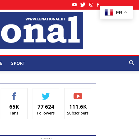
FR
E
SPORT
65K
77 624
111,6K
Fans
Followers
Subscribers