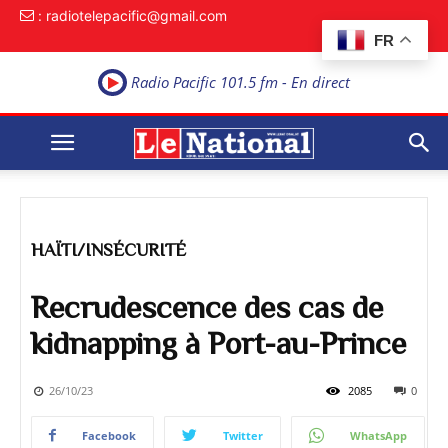
: radiotelepacific@gmail.com
FR
Radio Pacific 101.5 fm - En direct
HAÏTI/INSÉCURITÉ
Recrudescence des cas de
kidnapping à Port-au-Prince
26/10/23
2085
0
Facebook
Twitter
WhatsApp