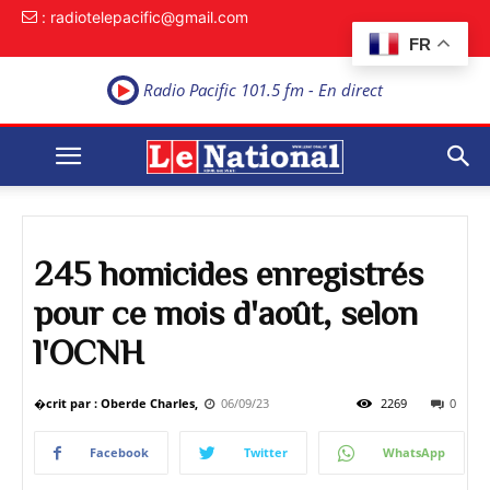
: radiotelepacific@gmail.com
FR
Radio Pacific 101.5 fm - En direct
245 homicides enregistrés
pour ce mois d'août, selon
l'OCNH
�crit par : Oberde Charles,
06/09/23
2269
0
Facebook
Twitter
WhatsApp