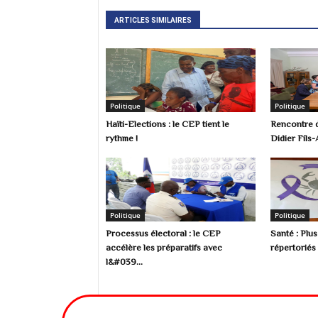
ARTICLES SIMILAIRES
Politique
Politique
Haïti-Elections : le CEP tient le
Rencontre d
rythme !
Didier Fils-
Politique
Politique
Processus électoral : le CEP
Santé : Plu
accélère les préparatifs avec
répertoriés 
l&#039...