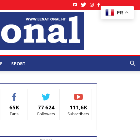
FR
E
SPORT
65K
77 624
111,6K
Fans
Followers
Subscribers