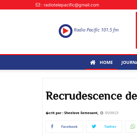
: radiotelepacific@gmail.com
Radio Pacific 101.5 fm
HOME
JOURN
Recrudescence de
�crit par : Sheelove Semexant,
05/09/23
Facebook
Twitter