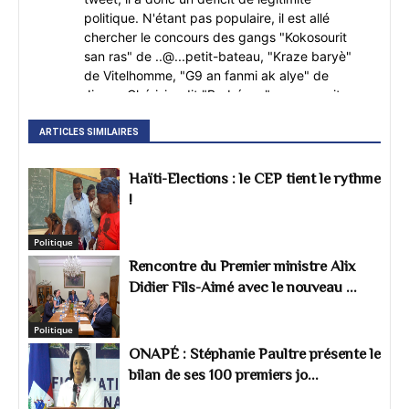
politique. N'étant pas populaire, il est allé
chercher le concours des gangs "Kokosourit
san ras" de ..@...petit-bateau, "Kraze baryè"
de Vitelhomme, "G9 an fanmi ak alye" de
Jimmy Chérisier dit "Barbécue", pour ne citer
que ces gangs-là. Étant donné qu'Ariel
l'Efféminé Henry a peur de mourir à la manière
ARTICLES SIMILAIRES
de l'inculpé Jovenel Moïse dont il est là, selon
ses dires, pour assurer la continuité. C'est ainsi
Haïti-Elections : le CEP tient le rythme
que depuis le 7 octobre 2022, il a sollicité
!
l'envoi d'une force robuste en Haïti pour le
protéger de ses propres gangs----2)-LES
Politique
OLIGARQUES DU SECTEUR PRIVÉ JUDÉO-
Rencontre du Premier ministre Alix
SYRO-LIBANAIS DES AFFAIRES sont un poison
violent pour Haïti depuis 1918. car c'est par
Didier Fils-Aimé avec le nouveau ...
leur intermédiaire que les américains exercent
leur main mise sur Haïti. Ils sont un frein au
Politique
développement d'Haïti. Il faut le dire sans
ONAPÉ : Stéphanie Paultre présente le
ambages, les vrais maitres du chaos
bilan de ses 100 premiers jo...
d'aujourd'hui sont les oligarques dont Reuven
Bigio qui possède le Port Lafito; Edouard