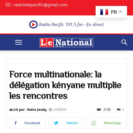
: radiotelepacific@gmail.com
FR
Radio Pacific 101.5 fm - En direct
Force multinationale: la
délégation kényane multiplie
les rencontres
�crit par : Esdra Jeudy,
23/08/23
2139
1
Facebook
Twitter
WhatsApp