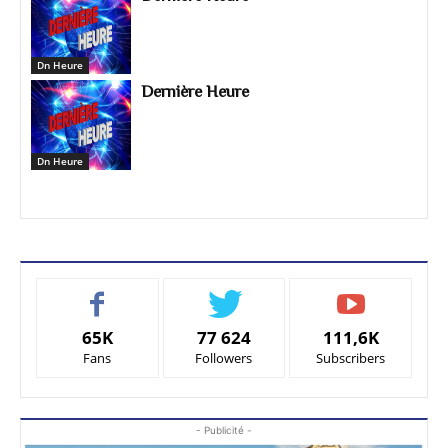
Dn Heure
Dernière Heure
Dn Heure
65K
77 624
111,6K
Fans
Followers
Subscribers
- Publicité -