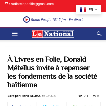
: radiotelepacific@gmail.com
FR
Radio Pacific 101.5 fm - En direct
À Livres en Folie, Donald
Métellus invite à repenser
les fondements de la société
haïtienne
�crit par : Hervé DELIMA,
02/06/26
241
0