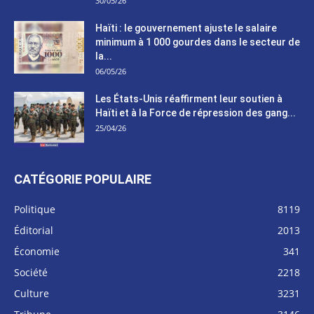
30/05/26
Haïti : le gouvernement ajuste le salaire
minimum à 1 000 gourdes dans le secteur de
la...
06/05/26
Les États-Unis réaffirment leur soutien à
Haïti et à la Force de répression des gang...
25/04/26
CATÉGORIE POPULAIRE
Politique
8119
Éditorial
2013
Économie
341
Société
2218
Culture
3231