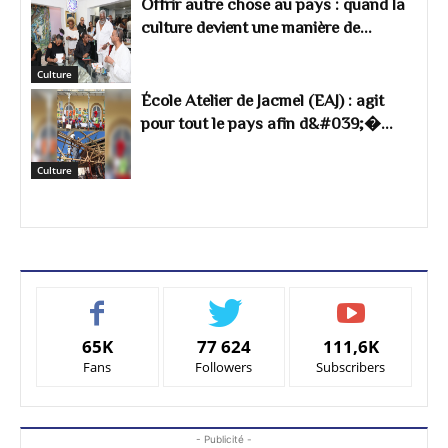
Offrir autre chose au pays : quand la
culture devient une manière de...
Culture
École Atelier de Jacmel (EAJ) : agit
pour tout le pays afin d&#039;�...
Culture
65K
77 624
111,6K
Fans
Followers
Subscribers
- Publicité -