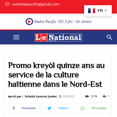
: radiotelepacific@gmail.com
FR
Radio Pacific 101.5 fm - En direct
Promo kreyòl quinze ans au
service de la culture
haïtienne dans le Nord-Est
�crit par : Schultz Laurent Junior,
07/09/23
2176
1
Facebook
Twitter
WhatsApp