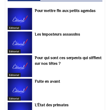
Times, 20 mai 2022). --- Pour que ces pays
puissent orchestrer le coup d'État du 29 février
Pour mettre fin aux petits agendas
2004, cela prenait les aboiements des collabos
soudoyés comme vous, Gary Victor.---Vous
semblez reprendre du service comme en
Editorial
2003-2004 contre la même cible, cette fois-ci,
Les imposteurs assassins
cela ne marchera pas, petit-sans honte---«E sa
ni ou menm ni GNBIS parèy ou yo pa vle wè a,
nou genyen pou nou wè l ankò, bann san
wont».
Editorial
Pour qui sont ces serpents qui sifflent
sur nos têtes ?
Pierre Oge
06/09/23
Repondre
P
Profondément atterré et attristé de vous voir
appeler ces salauds "dignitaires"
Editorial
Fuite en avant
Editorial
L’État des primates