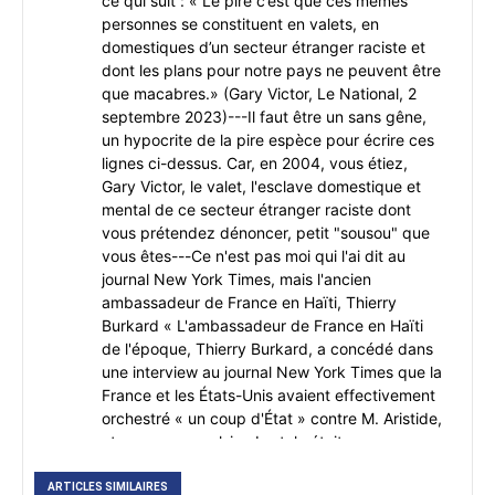
ce qui suit : « Le pire c’est que ces mêmes
personnes se constituent en valets, en
domestiques d’un secteur étranger raciste et
dont les plans pour notre pays ne peuvent être
que macabres.» (Gary Victor, Le National, 2
septembre 2023)---Il faut être un sans gêne,
un hypocrite de la pire espèce pour écrire ces
lignes ci-dessus. Car, en 2004, vous étiez,
Gary Victor, le valet, l'esclave domestique et
mental de ce secteur étranger raciste dont
vous prétendez dénoncer, petit "sousou" que
vous êtes---Ce n'est pas moi qui l'ai dit au
journal New York Times, mais l'ancien
ambassadeur de France en Haïti, Thierry
Burkard « L'ambassadeur de France en Haïti
de l'époque, Thierry Burkard, a concédé dans
une interview au journal New York Times que la
France et les États-Unis avaient effectivement
orchestré « un coup d'État » contre M. Aristide,
et que son expulsion brutale était «
probablement un peu » son appel aux
réparations de la France, aussi.» (New York
ARTICLES SIMILAIRES