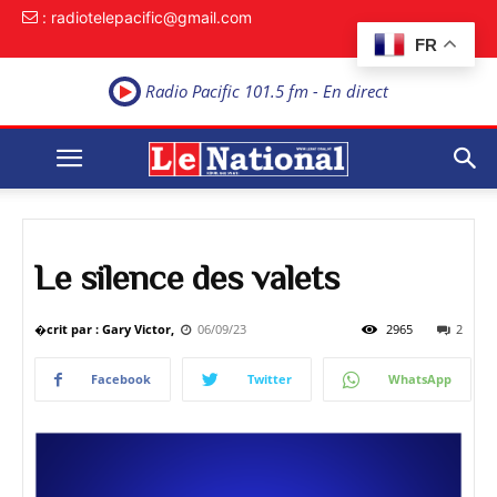
: radiotelepacific@gmail.com
FR
Radio Pacific 101.5 fm - En direct
Le silence des valets
�crit par : Gary Victor,
06/09/23
2965
2
Facebook
Twitter
WhatsApp