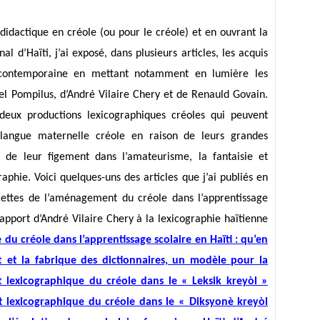
 didactique en créole (ou pour le créole) et en ouvrant la
al d’Haïti, j’ai exposé, dans plusieurs articles, les acquis
e contemporaine en mettant notamment en lumière les
del Pompilus, d’André Vilaire Chery et de Renauld Govain.
 deux productions lexicographiques créoles qui peuvent
langue maternelle créole en raison de leurs grandes
 de leur figement dans l’amateurisme, la fantaisie et
aphie. Voici quelques-uns des articles que j’ai publiés en
acettes de l’aménagement du créole dans l’apprentissage
’apport d’André Vilaire Chery à la lexicographie haïtienne
 du créole dans l’apprentissage scolaire en Haïti : qu’en
 et la fabrique des dictionnaires, un modèle pour la
t lexicographique du créole dans le « Leksik kreyòl »
t lexicographique du créole dans le « Diksyonè kreyòl