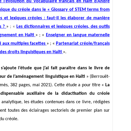
 l’évolution du vocabulaire français en Haïti
d’André
hique du créole dans le « Glossary of STEM terms from
es et lexiques créoles : faut-il les élaborer de manière
es ?
»
; «
Les dictionnaires et lexiques créoles, des outils
ignement en Haïti
» ;
«
Enseigner en langue maternelle
i aux multiples facettes
»
;
«
Partenariat créole/français
des droits linguistiques en Haïti
».
 s’ajoute l’étude que j’ai fait paraître dans le livre de
cœur de l’aménagement linguistique en Haïti
» (Berrouët-
Zémès, 382 pages, mai 2021). Cette étude a pour titre «
La
dispensable auxiliaire de la didactisation du créole
analytique, les études contenues dans ce livre, rédigées
tent toutes des éclairages sectoriels de premier plan sur
du créole.