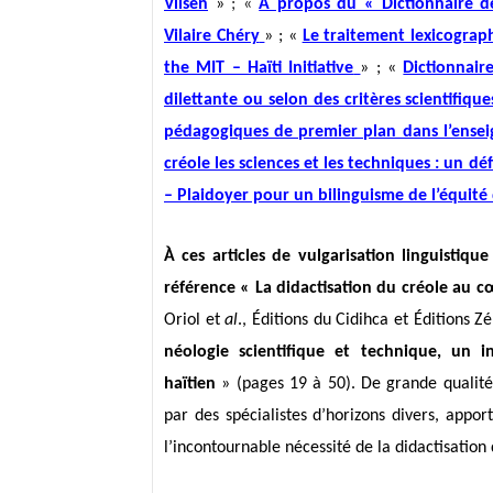
Vilsen
»
; «
À propos du « Dictionnaire de
Vilaire Chéry
» ; «
Le traitement lexicograp
the MIT – Haïti Initiative
» ; «
Dictionnair
dilettante ou selon des critères scientifiqu
pédagogiques de premier plan dans l’ense
créole les sciences et les techniques : un déf
– Plaidoyer pour un bilinguisme de l’équité 
À ces articles de vulgarisation linguistique
référence «
La didactisation du créole au 
Oriol et
al
., Éditions du Cidihca et Éditions 
néologie scientifique et technique, un in
haïtien
» (pages 19 à 50). De grande qualité 
par des spécialistes d’horizons divers, appor
l’incontournable nécessité de la didactisation 