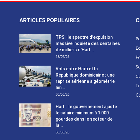
ARTICLES POPULAIRES
C
TPS : le spectre d'expulsion
Po
massive inquiète des centaines
Éd
de milliers d'Haït...
18/07/26
É
So
Vols entre Haïti et la
République dominicaine : une
C
reprise aérienne à géométrie
T
lim...
30/05/26
C
Haïti : le gouvernement ajuste
le salaire minimum à 1 000
gourdes dans le secteur de
la...
06/05/26