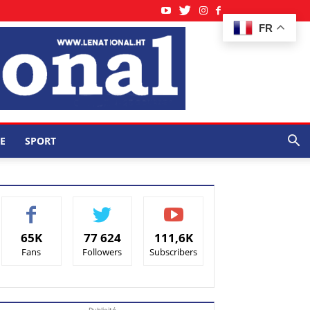
FR
E
SPORT
65K
77 624
111,6K
Fans
Followers
Subscribers