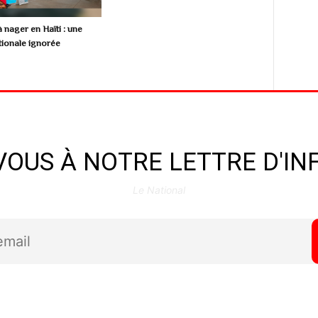
 nager en Haïti : une
ionale ignorée
OUS À NOTRE LETTRE D'I
Le National