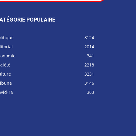
ATÉGORIE POPULAIRE
litique
8124
itorial
2014
conomie
341
ciété
2218
ulture
3231
ribune
3146
ovid-19
363