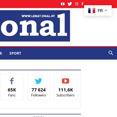
FR
E
SPORT
65K
77 624
111,6K
Fans
Followers
Subscribers