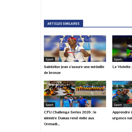
ARTICLES SIMILAIRES
Sport
Sport
Saintelise Jean s’assure une médaille
Le Violette 
de bronze
Sport
Sport
CFU Challenge Series 2026 : le
Apprendre à
ministre Dumas rend visite aux
urgence nat
Grenadi...