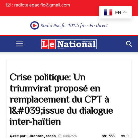
: radiotelepacific@gmail.com
FR
Radio Pacific 101.5 fm - En direct
Crise politique: Un
triumvirat proposé en
remplacement du CPT à
l&#039;issue du dialogue
inter-haïtien
�crit par : Likenton Joseph,
04/02/26
553
0