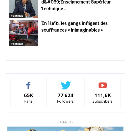
d&#039;Enseignement Supérieur
Technique ...
Politique
En Haïti, les gangs infligent des
souffrances « inimaginables »
Politique
65K
77 624
111,6K
Fans
Followers
Subscribers
- Publicité -