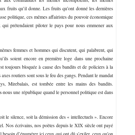
x fruits qu’il donne. Les fruits qu’ont donné les dernières
sse politique, ces mêmes affairistes du pouvoir économique
ux qui prétendaient piloter le pays pour nous emmener aux
 mêmes femmes et hommes qui discutent, qui palabrent, qui
 qu’ils soient encore en première loge dans une prochaine
st toujours bloquée à cause des bandits et de policiers à la
 axes routiers sont sous le feu des gangs. Pendant le mandat
ys, Mirebalais, est tombée entre les mains des bandits.
-nous une république quand le personnel politique est dans
it le silence, soit la démission des « intellectuels ». Encore
tuel. Nos écrivains, nos poètes depuis le XIX siècle ont payé
Nul besoin d’énumérer ici ceux qui ont dû s’exiler, ceux qu’on