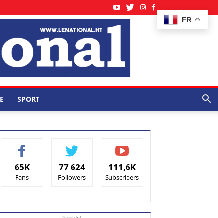
FR
E
SPORT
65K
77 624
111,6K
Fans
Followers
Subscribers