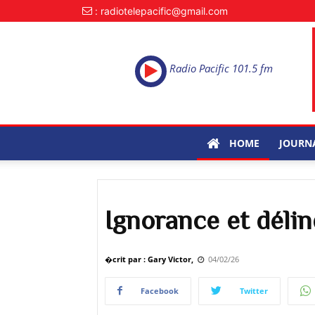
: radiotelepacific@gmail.com
Radio Pacific 101.5 fm
HOME
JOURN
Ignorance et déli
�crit par : Gary Victor,
04/02/26
Facebook
Twitter