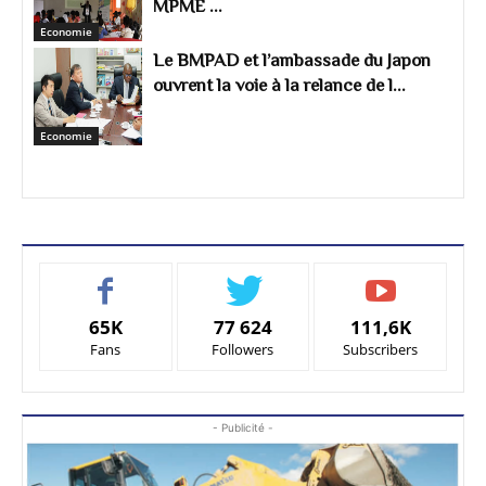
MPME ...
Economie
Le BMPAD et l’ambassade du Japon
ouvrent la voie à la relance de l...
Economie
65K
77 624
111,6K
Fans
Followers
Subscribers
- Publicité -