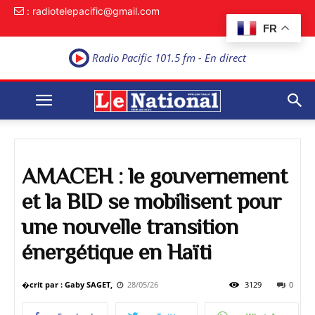
: radiotelepacific@gmail.com
FR
Radio Pacific 101.5 fm - En direct
AMACEH : le gouvernement
et la BID se mobilisent pour
une nouvelle transition
énergétique en Haïti
�crit par : Gaby SAGET,
28/05/26
3129
0