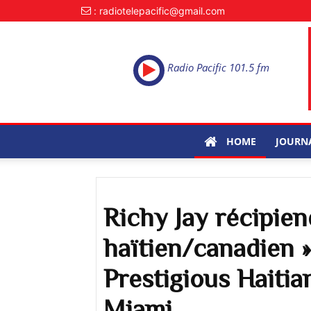
: radiotelepacific@gmail.com
Radio Pacific 101.5 fm
HOME
JOURN
Richy Jay récipien
haïtien/canadien 
Prestigious Haiti
Miami