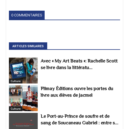
0 COMMENTAIRES
ARTICLES SIMILAIRES
Avec « My Art Beats »: Rachelle Scott
se livre dans la littératu...
Culture
Plimay Éditions ouvre les portes du
livre aux élèves de Jacmel
Culture
Le Port-au-Prince de soufre et de
sang de Soucaneau Gabriel : entre s...