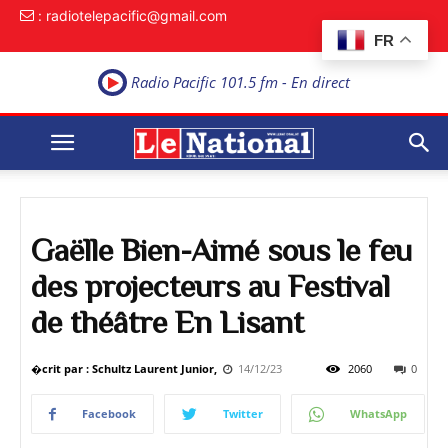
: radiotelepacific@gmail.com
FR
Radio Pacific 101.5 fm - En direct
Gaëlle Bien-Aimé sous le feu
des projecteurs au Festival
de théâtre En Lisant
�crit par : Schultz Laurent Junior,
14/12/23
2060
0
Facebook
Twitter
WhatsApp