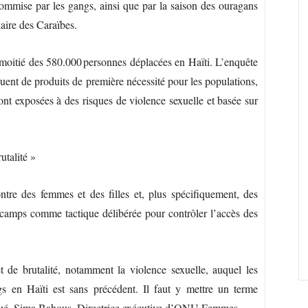
 commise par les gangs, ainsi que par la saison des ouragans
aire des Caraïbes.
a moitié des 580.000 personnes déplacées en Haïti. L’enquête
ent de produits de première nécessité pour les populations,
 sont exposées à des risques de violence sexuelle et basée sur
utalité »
re des femmes et des filles et, plus spécifiquement, des
s camps comme tactique délibérée pour contrôler l’accès des
et de brutalité, notamment la violence sexuelle, auquel les
 en Haïti est sans précédent. Il faut y mettre un terme
ué, Sima Bahous, Directrice exécutive d’ONU Femmes.