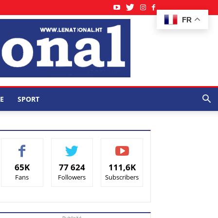
FR
E
SPORT
65K
77 624
111,6K
Fans
Followers
Subscribers