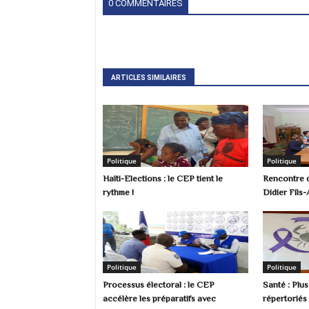
0 COMMENTAIRES
ARTICLES SIMILAIRES
Politique
Politique
Haïti-Elections : le CEP tient le
Rencontre d
rythme !
Didier Fils-
Politique
Politique
Processus électoral : le CEP
Santé : Plu
accélère les préparatifs avec
répertoriés 