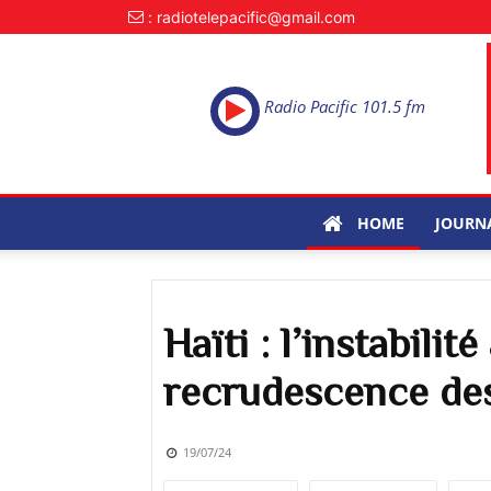
: radiotelepacific@gmail.com
Radio Pacific 101.5 fm
HOME
JOURN
Haïti : l’instabilit
recrudescence des
19/07/24