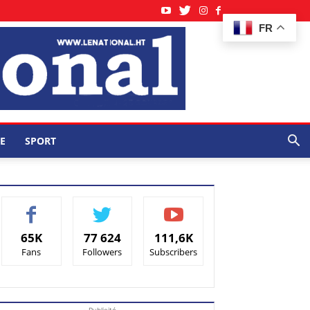
FR
E
SPORT
65K
77 624
111,6K
Fans
Followers
Subscribers