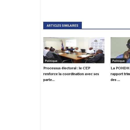
ARTICLES SIMILAIRES
Politique
Politique
Processus électoral : le CEP
La POHDH p
renforce la coordination avec ses
rapport trim
parte...
des ...