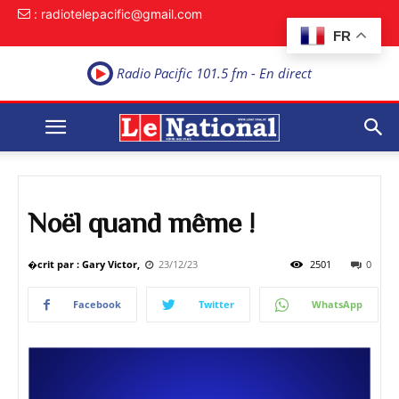
: radiotelepacific@gmail.com
FR
Radio Pacific 101.5 fm - En direct
Noël quand même !
�crit par : Gary Victor,
23/12/23
2501
0
Facebook
Twitter
WhatsApp