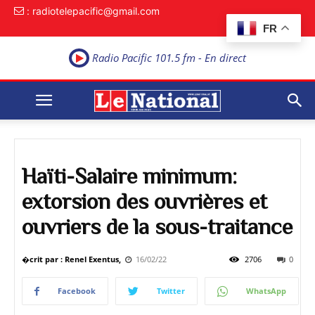
: radiotelepacific@gmail.com
FR
Radio Pacific 101.5 fm - En direct
Haïti-Salaire minimum:
extorsion des ouvrières et
ouvriers de la sous-traitance
�crit par : Renel Exentus,
16/02/22
2706
0
Facebook
Twitter
WhatsApp