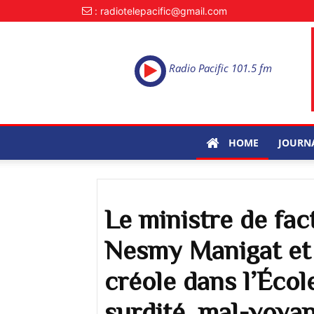
: radiotelepacific@gmail.com
Radio Pacific 101.5 fm
HOME
JOURN
Le ministre de fac
Nesmy Manigat et
créole dans l’Écol
surdité, mal-voyan