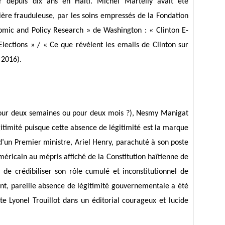
ir depuis dix ans en Haïti. Michel Martelly avait été
ière frauduleuse, par les soins empressés de la Fondation
nomic and Policy Research » de Washington : « Clinton E-
Elections » / « Ce que révèlent les emails de Clinton sur
 2016).
(pour deux semaines ou pour deux mois ?), Nesmy Manigat
itimité puisque cette absence de légitimité est la marque
’un Premier ministre, Ariel Henry, parachuté à son poste
éricain au mépris affiché de la Constitution haïtienne de
de crédibiliser son rôle cumulé et inconstitutionnel de
nt, pareille absence de légitimité gouvernementale a été
e Lyonel Trouillot dans un éditorial courageux et lucide