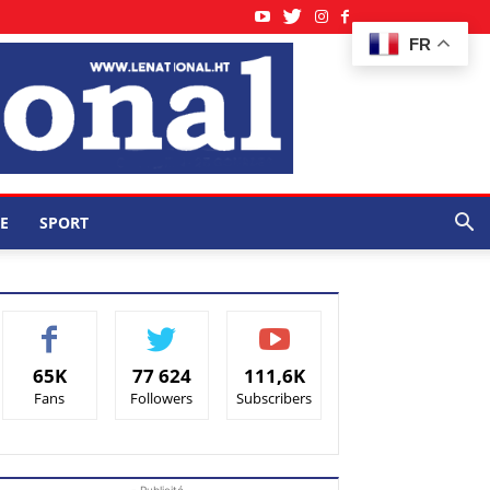
FR
E
SPORT
65K
77 624
111,6K
Fans
Followers
Subscribers