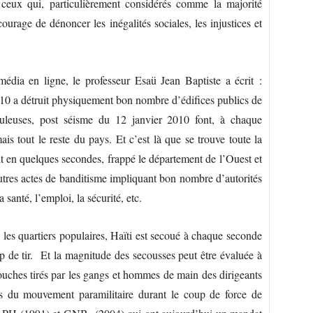
 ceux qui, particulièrement considérés comme la majorité
courage de dénoncer les inégalités sociales, les injustices et
édia en ligne, le professeur Esaü Jean Baptiste a écrit :
010 a détruit physiquement bon nombre d’édifices publics de
uduleuses, post séisme du 12 janvier 2010 font, à chaque
is tout le reste du pays. Et c’est là que se trouve toute la
it en quelques secondes, frappé le département de l’Ouest et
 autres actes de banditisme impliquant bon nombre d’autorités
santé, l’emploi, la sécurité, etc.
 les quartiers populaires, Haïti est secoué à chaque seconde
 de tir. Et la magnitude des secousses peut être évaluée à
rtouches tirés par les gangs et hommes de main des dirigeants
s du mouvement paramilitaire durant le coup de force de