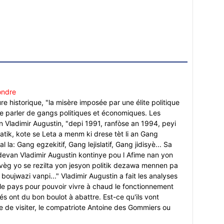
ndre
e historique, "la misère imposée par une élite politique
de parler de gangs politiques et économiques. Les
in Vladimir Augustin, "depi 1991, ranfòse an 1994, peyi
atik, kote se Leta a menm ki drese tèt li an Gang
la: Gang egzekitif, Gang lejislatif, Gang jidisyè... Sa
 devan Vladimir Augustin kontinye pou l Afime nan yon
avèg yo se rezilta yon jesyon politik dezawa mennen pa
oujwazi vanpi..." Vladimir Augustin a fait les analyses
ter le pays pour pouvoir vivre à chaud le fonctionnement
lés ont du bon boulot à abattre. Est-ce qu'ils vont
re de visiter, le compatriote Antoine des Gommiers ou