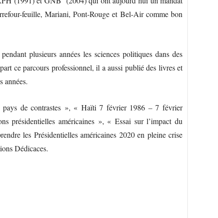
PH (1991) et GNB (2004) qui ont aujourd’hui un mandat
arrefour-feuille, Mariani, Pont-Rouge et Bel-Air comme bon
pendant plusieurs années les sciences politiques dans des
part ce parcours professionnel, il a aussi publié des livres et
es années.
e pays de contrastes », « Haïti 7 février 1986 – 7 février
s présidentielles américaines », « Essai sur l’impact du
endre les Présidentielles américaines 2020 en pleine crise
itions Dédicaces.