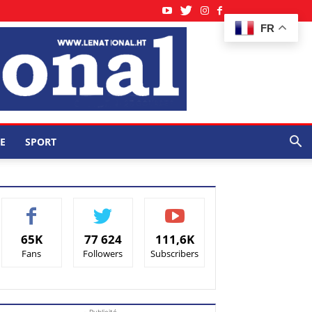
FR
E
SPORT
65K
77 624
111,6K
Fans
Followers
Subscribers