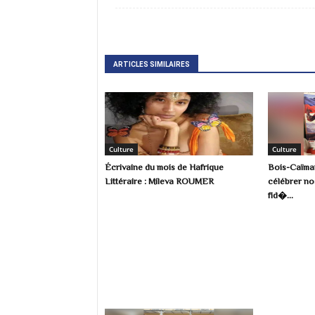
ARTICLES SIMILAIRES
Culture
Culture
Écrivaine du mois de Hafrique
Bois-Caïman
Littéraire : Mileva ROUMER
célébrer no
fid�...