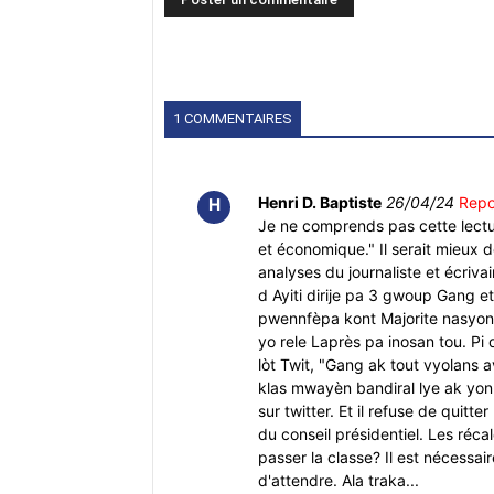
1 COMMENTAIRES
Henri D. Baptiste
26/04/24
Repo
H
Je ne comprends pas cette lectur
et économique." Il serait mieux 
analyses du journaliste et écriva
d Ayiti dirije pa 3 gwoup Gang et
pwennfèpa kont Majorite nasyonal 
yo rele Laprès pa inosan tou. Pi
lòt Twit, "Gang ak tout vyolans 
klas mwayèn bandiral lye ak yon b
sur twitter. Et il refuse de quit
du conseil présidentiel. Les réca
passer la classe? Il est nécessai
d'attendre. Ala traka...