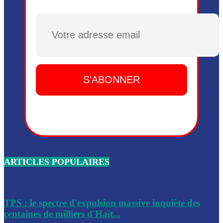
Plusieurs drones explosifs ont été largués dans la zone de 
Dieu, le mardi 2 juin.
Plusieurs drones explosifs ont été largués dans la zone de 
Dieu, le mardi 2 juin.
Leslie Voltaire annonce la remise du pouvoir le 7 février, s
du 3 avril 2024
Médecins Sans Frontières (MSF) annonce la suspension de 
à Bel-Air
Nouveau Numéro d’Identification pour toute demande ou
renouvellement de passeport en Haïti
ARTICLES POPULAIRES
Le consul haïtien à Santiago démissionne, dénonçant les dif
migratoires des Haïtiens
Les forces de l’ordre ont lancé une vaste opération dans le
de Bel-Air et Bas-Delmas
TPS : le spectre d'expulsion massive inquiète des
centaines de milliers d'Haït...