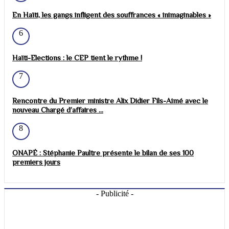
En Haïti, les gangs infligent des souffrances « inimaginables »
6
Haïti-Elections : le CEP tient le rythme !
7
Rencontre du Premier ministre Alix Didier Fils-Aimé avec le
nouveau Chargé d’affaires ...
8
ONAPÉ : Stéphanie Paultre présente le bilan de ses 100
premiers jours
- Publicité -