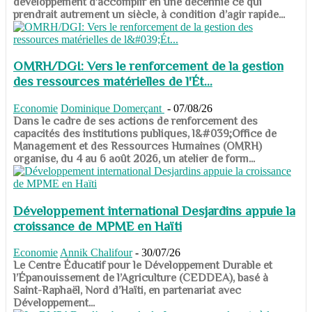
développement d’accomplir en une décennie ce qui
prendrait autrement un siècle, à condition d’agir rapide...
OMRH/DGI: Vers le renforcement de la gestion
des ressources matérielles de l'Ét...
Economie
Dominique Domerçant
-
07/08/26
Dans le cadre de ses actions de renforcement des
capacités des institutions publiques, l&#039;Office de
Management et des Ressources Humaines (OMRH)
organise, du 4 au 6 août 2026, un atelier de form...
Développement international Desjardins appuie la
croissance de MPME en Haïti
Economie
Annik Chalifour
-
30/07/26
​​​​​​​Le Centre Éducatif pour le Développement Durable et
l’Épanouissement de l’Agriculture (CEDDEA), basé à
Saint-Raphaël, Nord d’Haïti, en partenariat avec
Développement...