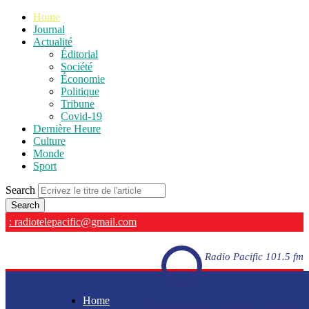
Home
Journal
Actualité
Éditorial
Société
Économie
Politique
Tribune
Covid-19
Dernière Heure
Culture
Monde
Sport
Search
: radiotelepacific@gmail.com
Radio Pacific 101.5 fm
Home
Radio Pacific 101.5 fm - En direct