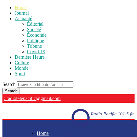
Home
Journal
Actualité
Éditorial
Société
Économie
Politique
Tribune
Covid-19
Dernière Heure
Culture
Monde
Sport
Search
: radiotelepacific@gmail.com
Radio Pacific 101.5 fm
Home
Radio Pacific 101.5 fm - En direct