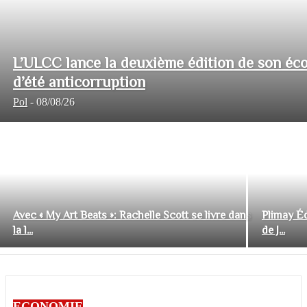
L’ULCC lance la deuxième édition de son éco
d’été anticorruption
Pol
-
08/08/26
Avec « My Art Beats »: Rachelle Scott se livre dans
Plimay Éd
la l...
de J...
ECONOMIE