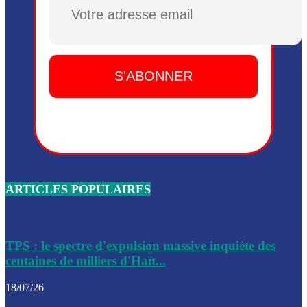
Plusieurs drones explosifs ont été largués dans la zone de 
Dieu, le mardi 2 juin.
Leslie Voltaire annonce la remise du pouvoir le 7 février, s
du 3 avril 2024
Médecins Sans Frontières (MSF) annonce la suspension de 
à Bel-Air
Nouveau Numéro d’Identification pour toute demande ou
renouvellement de passeport en Haïti
ARTICLES POPULAIRES
Le consul haïtien à Santiago démissionne, dénonçant les dif
migratoires des Haïtiens
Les forces de l’ordre ont lancé une vaste opération dans le
de Bel-Air et Bas-Delmas
TPS : le spectre d'expulsion massive inquiète des
centaines de milliers d'Haït...
Les forces de l’ordre ont réussi à neutraliser plusieurs ban
cadre d’une opération
18/07/26