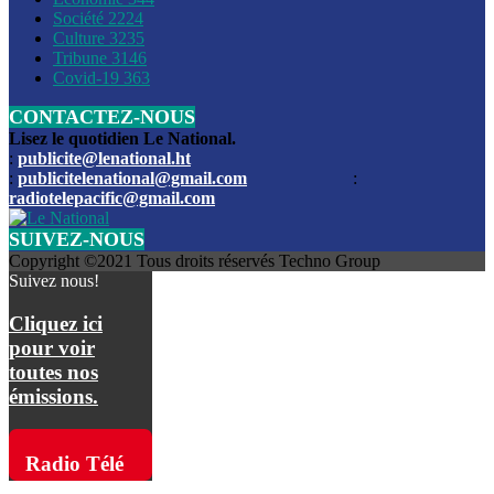
Société
2224
Culture
3235
Les funérailles du journaliste Jimmy Jean tué lors de l’atta
Tribune
3146
par les bandits
Covid-19
363
CONTACTEZ-NOUS
Des échanges de tirs entre les forces de l’ordre et des ban
signalés, mercredi
Lisez le quotidien Le National.
:
publicite@lenational.ht
:
publicitelenational@gmail.com
:
L’ancien directeur general de la police nationale d’Haiti, M
radiotelepacific@gmail.com
a été intronisé, mardi
SUIVEZ-NOUS
L’ex député Prophane Victor sous les verrous de la PNH. Il a
Copyright ©2021 Tous droits réservés Techno Group
dimanche par la DCPJ
Suivez nous!
Plus de 700 nouveaux policiers ont été gradués, vendredi, 
Cliquez ici
de Police nationale d’Haiti
pour voir
toutes nos
Le gouvernement américain a décidé de rembourser les fr
émissions.
dossier pour près de 100.000 migrants
La commission municipale de Pétion-Ville informe avoir pri
Radio Télé
mesures pour renforcer la sécurité