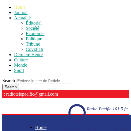
Home
Journal
Actualité
Éditorial
Société
Économie
Politique
Tribune
Covid-19
Dernière Heure
Culture
Monde
Sport
Search
: radiotelepacific@gmail.com
Radio Pacific 101.5 fm
Home
Radio Pacific 101.5 fm - En direct