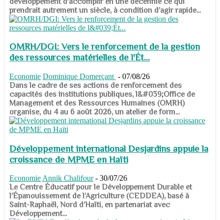
développement d’accomplir en une décennie ce qui
prendrait autrement un siècle, à condition d’agir rapide...
OMRH/DGI: Vers le renforcement de la gestion
des ressources matérielles de l'Ét...
Economie
Dominique Domerçant
-
07/08/26
Dans le cadre de ses actions de renforcement des
capacités des institutions publiques, l&#039;Office de
Management et des Ressources Humaines (OMRH)
organise, du 4 au 6 août 2026, un atelier de form...
Développement international Desjardins appuie la
croissance de MPME en Haïti
Economie
Annik Chalifour
-
30/07/26
​​​​​​​Le Centre Éducatif pour le Développement Durable et
l’Épanouissement de l’Agriculture (CEDDEA), basé à
Saint-Raphaël, Nord d’Haïti, en partenariat avec
Développement...