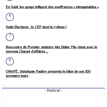
En Haïti, les gangs infligent des souffrances « inimaginables »
6
Haïti-Elections : le CEP tient le rythme !
7
Rencontre du Premier ministre Alix Didier Fils-Aimé avec le
nouveau Chargé d’affaires ...
8
ONAPÉ : Stéphanie Paultre présente le bilan de ses 100
premiers jours
- Publicité -