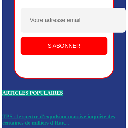
Plusieurs drones explosifs ont été largués dans la zone de 
Dieu, le mardi 2 juin.
Plusieurs drones explosifs ont été largués dans la zone de 
Dieu, le mardi 2 juin.
Leslie Voltaire annonce la remise du pouvoir le 7 février, s
du 3 avril 2024
Médecins Sans Frontières (MSF) annonce la suspension de 
à Bel-Air
Nouveau Numéro d’Identification pour toute demande ou
renouvellement de passeport en Haïti
ARTICLES POPULAIRES
Le consul haïtien à Santiago démissionne, dénonçant les dif
migratoires des Haïtiens
Les forces de l’ordre ont lancé une vaste opération dans le
de Bel-Air et Bas-Delmas
TPS : le spectre d'expulsion massive inquiète des
centaines de milliers d'Haït...