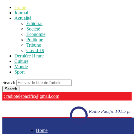
Home
Journal
Actualité
Éditorial
Société
Économie
Politique
Tribune
Covid-19
Dernière Heure
Culture
Monde
Sport
Search
: radiotelepacific@gmail.com
Radio Pacific 101.5 fm
Home
Radio Pacific 101.5 fm - En direct