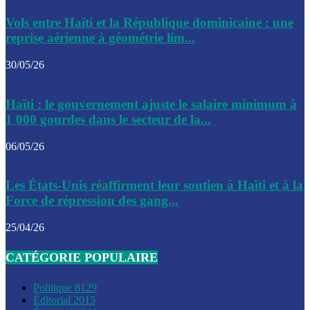
Le CEP a publié mardi le nouveau calendrier électoral pour
Vols entre Haïti et la République dominicaine : une
l’organisation des élections dans le pays
reprise aérienne à géométrie lim...
La DGI promet une solution aux problèmes d’immatriculatio
30/05/26
Gustavo Petro : Un appel à la solidarité entre Haïti et la C
Haïti : le gouvernement ajuste le salaire minimum à
des solutions communes
1 000 gourdes dans le secteur de la...
Le CPT envisage de moderniser l’aéroport du Cap-Haitien 
06/05/26
construire un autre aéroport
Le président colombien, Gustavo Petro, a visité la ville de 
Les États-Unis réaffirment leur soutien à Haïti et à la
mercredi
Force de répression des gang...
Le conseiller-président, Fritz Alphonse Jean, plaide pour l’
25/04/26
aide de 200M$ pour Haïti
CATÉGORIE POPULAIRE
Jour J – 2, des délégations commencent à arriver à Jacmel 
conseil des ministres
Politique
8129
Éditorial
2015
Le gouvernement a inauguré ce vendredi le port commercia