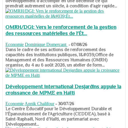
développement d’accomplir en une décennie ce qui
prendrait autrement un siècle, à condition d’agir rapide...
OMRH/DGI: Vers le renforcement de la gestion
des ressources matérielles de l'Ét...
Economie
Dominique Domerçant
-
07/08/26
Dans le cadre de ses actions de renforcement des
capacités des institutions publiques, l&#039;Office de
Management et des Ressources Humaines (OMRH)
organise, du 4 au 6 août 2026, un atelier de form...
Développement international Desjardins appuie la
croissance de MPME en Haïti
Economie
Annik Chalifour
-
30/07/26
​​​​​​​Le Centre Éducatif pour le Développement Durable et
l’Épanouissement de l’Agriculture (CEDDEA), basé à
Saint-Raphaël, Nord d’Haïti, en partenariat avec
Développement...