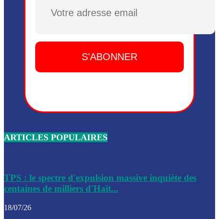
Dieu, le mardi 2 juin.
Plusieurs drones explosifs ont été largués dans la zone de 
Dieu, le mardi 2 juin.
Leslie Voltaire annonce la remise du pouvoir le 7 février, s
du 3 avril 2024
Médecins Sans Frontières (MSF) annonce la suspension de 
à Bel-Air
Nouveau Numéro d’Identification pour toute demande ou
renouvellement de passeport en Haïti
ARTICLES POPULAIRES
Le consul haïtien à Santiago démissionne, dénonçant les dif
migratoires des Haïtiens
Les forces de l’ordre ont lancé une vaste opération dans le
de Bel-Air et Bas-Delmas
TPS : le spectre d'expulsion massive inquiète des
centaines de milliers d'Haït...
Les forces de l’ordre ont réussi à neutraliser plusieurs ban
cadre d’une opération
18/07/26