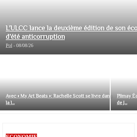
L’ULCC lance la deuxième édition de son éco
d’été anticorruption
Pol
-
08/08/26
Avec « My Art Beats »: Rachelle Scott se livre dans
Plimay Éd
la l...
de J...
ECONOMIE