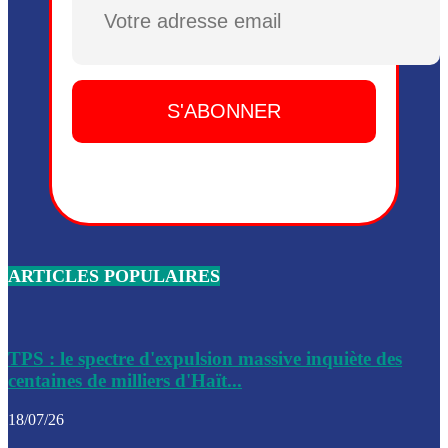
Plusieurs drones explosifs ont été largués dans la zone de 
Dieu, le mardi 2 juin.
Leslie Voltaire annonce la remise du pouvoir le 7 février, s
du 3 avril 2024
Médecins Sans Frontières (MSF) annonce la suspension de 
à Bel-Air
Nouveau Numéro d’Identification pour toute demande ou
renouvellement de passeport en Haïti
ARTICLES POPULAIRES
Le consul haïtien à Santiago démissionne, dénonçant les dif
migratoires des Haïtiens
Les forces de l’ordre ont lancé une vaste opération dans le
de Bel-Air et Bas-Delmas
TPS : le spectre d'expulsion massive inquiète des
centaines de milliers d'Haït...
Les forces de l’ordre ont réussi à neutraliser plusieurs ban
cadre d’une opération
18/07/26