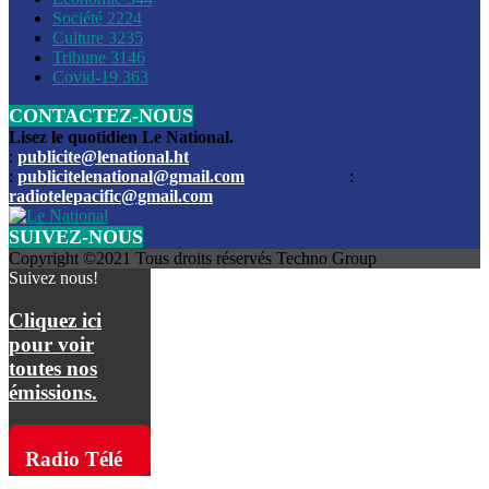
Société
2224
Culture
3235
Les funérailles du journaliste Jimmy Jean tué lors de l’atta
Tribune
3146
par les bandits
Covid-19
363
CONTACTEZ-NOUS
Des échanges de tirs entre les forces de l’ordre et des ban
signalés, mercredi
Lisez le quotidien Le National.
:
publicite@lenational.ht
:
publicitelenational@gmail.com
:
L’ancien directeur general de la police nationale d’Haiti, M
radiotelepacific@gmail.com
a été intronisé, mardi
SUIVEZ-NOUS
L’ex député Prophane Victor sous les verrous de la PNH. Il a
Copyright ©2021 Tous droits réservés Techno Group
dimanche par la DCPJ
Suivez nous!
Plus de 700 nouveaux policiers ont été gradués, vendredi, 
Cliquez ici
de Police nationale d’Haiti
pour voir
toutes nos
Le gouvernement américain a décidé de rembourser les fr
émissions.
dossier pour près de 100.000 migrants
La commission municipale de Pétion-Ville informe avoir pri
Radio Télé
mesures pour renforcer la sécurité