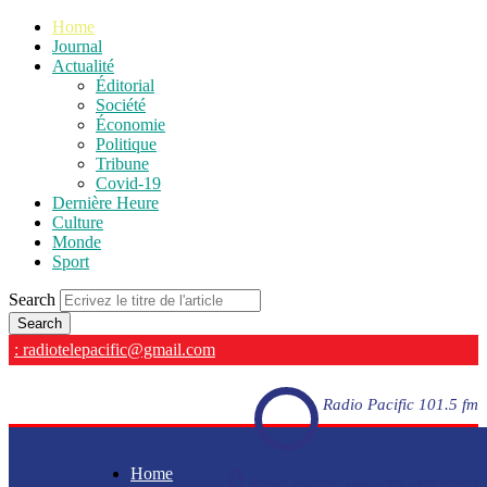
Home
Journal
Actualité
Éditorial
Société
Économie
Politique
Tribune
Covid-19
Dernière Heure
Culture
Monde
Sport
Search
: radiotelepacific@gmail.com
Radio Pacific 101.5 fm
Home
Radio Pacific 101.5 fm - En direct