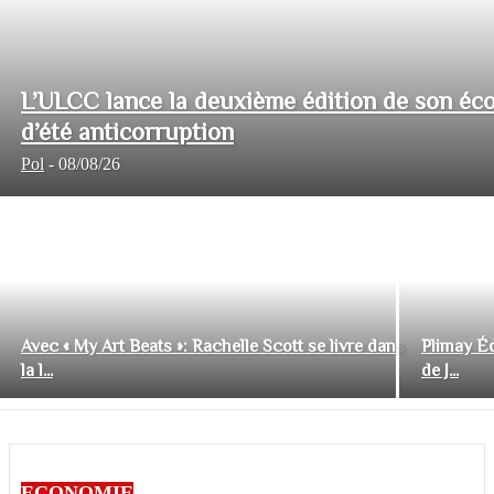
L’ULCC lance la deuxième édition de son éco
d’été anticorruption
Pol
-
08/08/26
Avec « My Art Beats »: Rachelle Scott se livre dans
Plimay Éd
la l...
de J...
ECONOMIE