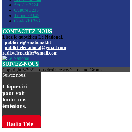
Société
2224
Culture
3235
Les funérailles du journaliste Jimmy Jean tué lors de l’atta
Tribune
3146
par les bandits
Covid-19
363
CONTACTEZ-NOUS
Des échanges de tirs entre les forces de l’ordre et des ban
signalés, mercredi
Lisez le quotidien Le National.
:
publicite@lenational.ht
:
publicitelenational@gmail.com
:
L’ancien directeur general de la police nationale d’Haiti, M
radiotelepacific@gmail.com
a été intronisé, mardi
SUIVEZ-NOUS
L’ex député Prophane Victor sous les verrous de la PNH. Il a
Copyright ©2021 Tous droits réservés Techno Group
dimanche par la DCPJ
Suivez nous!
Plus de 700 nouveaux policiers ont été gradués, vendredi, 
Cliquez ici
de Police nationale d’Haiti
pour voir
toutes nos
Le gouvernement américain a décidé de rembourser les fr
émissions.
dossier pour près de 100.000 migrants
La commission municipale de Pétion-Ville informe avoir pri
Radio Télé
mesures pour renforcer la sécurité