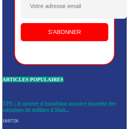
Plusieurs drones explosifs ont été largués dans la zone de 
Dieu, le mardi 2 juin.
Leslie Voltaire annonce la remise du pouvoir le 7 février, s
du 3 avril 2024
Médecins Sans Frontières (MSF) annonce la suspension de 
à Bel-Air
Nouveau Numéro d’Identification pour toute demande ou
renouvellement de passeport en Haïti
ARTICLES POPULAIRES
Le consul haïtien à Santiago démissionne, dénonçant les dif
migratoires des Haïtiens
Les forces de l’ordre ont lancé une vaste opération dans le
de Bel-Air et Bas-Delmas
TPS : le spectre d'expulsion massive inquiète des
centaines de milliers d'Haït...
Les forces de l’ordre ont réussi à neutraliser plusieurs ban
cadre d’une opération
18/07/26