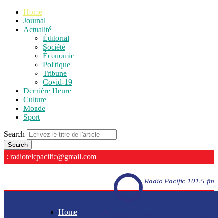
Home
Journal
Actualité
Éditorial
Société
Économie
Politique
Tribune
Covid-19
Dernière Heure
Culture
Monde
Sport
Search
: radiotelepacific@gmail.com
Radio Pacific 101.5 fm
Home
Radio Pacific 101.5 fm - En direct